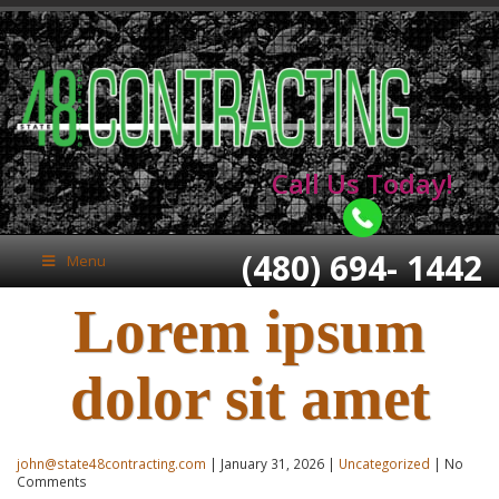
Call Us Today!
(480) 694- 1442
Menu
Lorem ipsum
dolor sit amet
john@state48contracting.com
| January 31, 2026 |
Uncategorized
| No
Comments