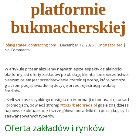
platformie
bukmacherskiej
john@state48contracting.com
| December 19, 2025 |
Uncategorized
|
No Comments
W artykule przeanalizujemy najważniejsze aspekty działalności
platformy, od oferty zakładów po obsługę klienta i bezpieczeństwo.
Naszym celem jest przedstawienie rzetelnej oceny, która pomoże
graczom podjąć świadomą decyzję przed rejestracją i wpłatą
środków.
Jeżeli szukasz szybkiego dostępu do informacji o bonusach, kursach
i promocjach, odwiedź stronę:
https://betonredz.pl
gdzie znajdziesz
najnowsze aktualizacje i szczegółowe poradniki dla początkujących i
zaawansowanych typerów.
Oferta zakładów i rynków