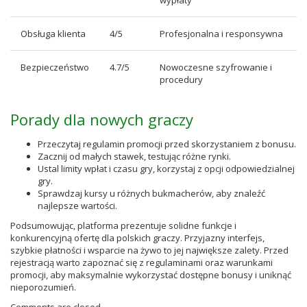
wypłaty
Obsługa klienta
4/5
Profesjonalna i responsywna
Bezpieczeństwo
4.7/5
Nowoczesne szyfrowanie i
procedury
Porady dla nowych graczy
Przeczytaj regulamin promocji przed skorzystaniem z bonusu.
Zacznij od małych stawek, testując różne rynki.
Ustal limity wpłat i czasu gry, korzystaj z opcji odpowiedzialnej
gry.
Sprawdzaj kursy u różnych bukmacherów, aby znaleźć
najlepsze wartości.
Podsumowując, platforma prezentuje solidne funkcje i
konkurencyjną ofertę dla polskich graczy. Przyjazny interfejs,
szybkie płatności i wsparcie na żywo to jej największe zalety. Przed
rejestracją warto zapoznać się z regulaminami oraz warunkami
promocji, aby maksymalnie wykorzystać dostępne bonusy i uniknąć
nieporozumień.