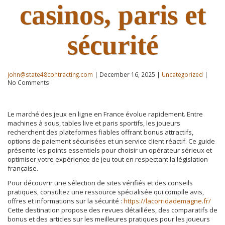
casinos, paris et
sécurité
john@state48contracting.com
| December 16, 2025 |
Uncategorized
|
No Comments
Le marché des jeux en ligne en France évolue rapidement. Entre
machines à sous, tables live et paris sportifs, les joueurs
recherchent des plateformes fiables offrant bonus attractifs,
options de paiement sécurisées et un service client réactif. Ce guide
présente les points essentiels pour choisir un opérateur sérieux et
optimiser votre expérience de jeu tout en respectant la législation
française.
Pour découvrir une sélection de sites vérifiés et des conseils
pratiques, consultez une ressource spécialisée qui compile avis,
offres et informations sur la sécurité :
https://lacorridademagne.fr/
Cette destination propose des revues détaillées, des comparatifs de
bonus et des articles sur les meilleures pratiques pour les joueurs