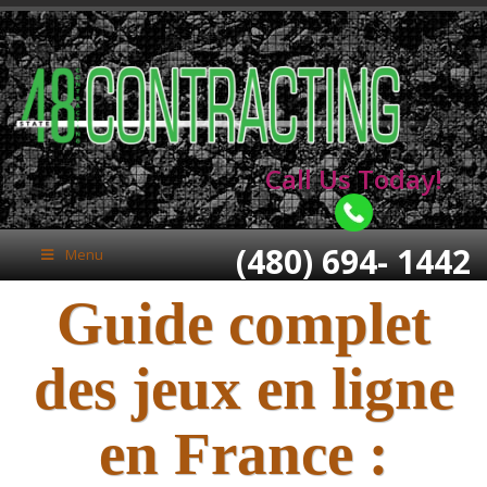
Call Us Today!
(480) 694- 1442
Menu
Guide complet
des jeux en ligne
en France :