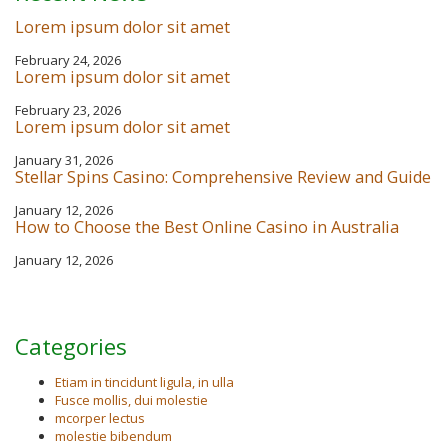
Lorem ipsum dolor sit amet
February 24, 2026
Lorem ipsum dolor sit amet
February 23, 2026
Lorem ipsum dolor sit amet
January 31, 2026
Stellar Spins Casino: Comprehensive Review and Guide
January 12, 2026
How to Choose the Best Online Casino in Australia
January 12, 2026
Categories
Etiam in tincidunt ligula, in ulla
Fusce mollis, dui molestie
mcorper lectus
molestie bibendum