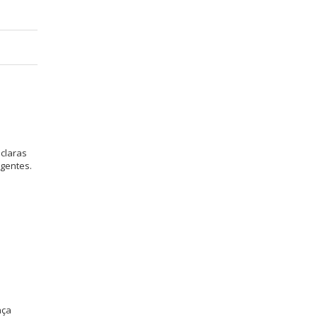
 claras
rgentes.
nça