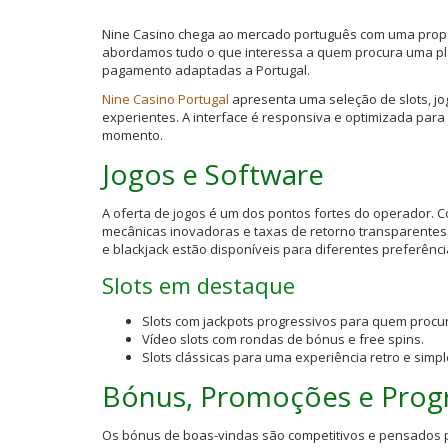
Nine Casino chega ao mercado português com uma propos
abordamos tudo o que interessa a quem procura uma pla
pagamento adaptadas a Portugal.
Nine Casino Portugal
apresenta uma seleção de slots, jo
experientes. A interface é responsiva e optimizada par
momento.
Jogos e Software
A oferta de jogos é um dos pontos fortes do operador. 
mecânicas inovadoras e taxas de retorno transparentes. S
e blackjack estão disponíveis para diferentes preferênci
Slots em destaque
Slots com jackpots progressivos para quem procu
Vídeo slots com rondas de bónus e free spins.
Slots clássicas para uma experiência retro e simpl
Bónus, Promoções e Progr
Os bónus de boas-vindas são competitivos e pensados par