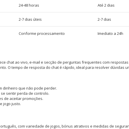
24-48 horas
Até 2 dias
2-7 dias úteis
2-7 dias
Conforme processamento
Imediato a 24h
ece chat ao vivo, e-mail e secção de perguntas frequentes com respostas
to. O tempo de resposta do chat é rápido, ideal para resolver dúvidas u
m dinheiro que não pode perder.
se sentir perda de controlo.
es de aceitar promoções.
e jogo justo.
português, com variedade de jogos, bónus atrativos e medidas de segura