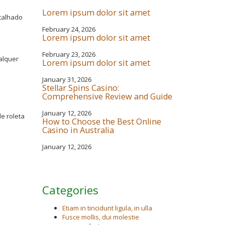
Lorem ipsum dolor sit amet
talhado
February 24, 2026
Lorem ipsum dolor sit amet
February 23, 2026
alquer
Lorem ipsum dolor sit amet
January 31, 2026
Stellar Spins Casino:
Comprehensive Review and Guide
January 12, 2026
de roleta
How to Choose the Best Online
Casino in Australia
January 12, 2026
Categories
Etiam in tincidunt ligula, in ulla
Fusce mollis, dui molestie